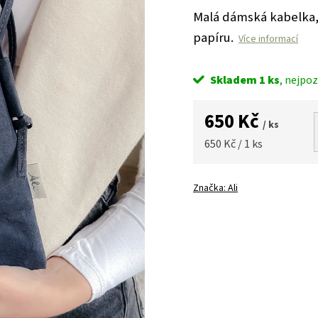
Malá dámská kabelka, 
papíru.
Více informací
Skladem
1 ks
650 Kč
/ ks
Měrná
650 Kč / 1 ks
cena:
Značka:
Ali