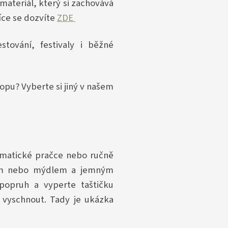
 materiál, který si zachovává
íce se dozvíte
ZDE
stování, festivaly i běžné
opu? Vyberte si jiný v našem
tomatické pračce nebo ručně
kem nebo mýdlem a jemným
popruh a vyperte taštičku
 vyschnout. Tady je ukázka