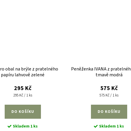
o obal na brýle z pratelného
Peněženka IVANA z pratelnéh
papíru lahvově zelené
tmavě modrá
295 Kč
575 Kč
Měrná
Měrná
295 Kč / 1 ks
575 Kč / 1 ks
cena:
cena:
DO KOŠÍKU
DO KOŠÍKU
Skladem
1 ks
Skladem
1 ks