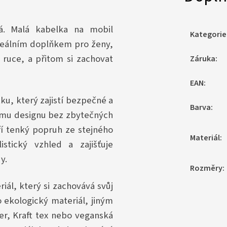
ká. Malá kabelka na mobil
Kategorie
ideálním doplňkem pro ženy,
 ruce, a přitom si zachovat
Záruka
:
EAN
:
u, který zajistí bezpečné a
Barva
:
ému designu bez zbytečných
ří tenký popruh ze stejného
Materiál
:
stický vzhled a zajišťuje
y.
Rozměry
:
iál, který si zachovává svůj
 ekologický materiál, jiným
r, Kraft tex nebo veganská