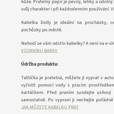
kůže. Pratelný papír je pevný, lehký a odolný
svůj charakter i při každodenním používání. V
Kabelka Dolly je ideální na procházky, ce
pochůzky po městě.
Nehodí se vám odstín kabelky? A není na e-sh
VZORNÍKU BAREV
Údržba produktu:
Taštička je pratelná, můžete ji vyprat v au
vyčistit pomocí vody s pracím prostřed
kartáčkem. Před praním sundejte usňový 
samostatně. Po vypraní ji nechejte pořádně
JAK MŮŽETE KABELKU PRÁT