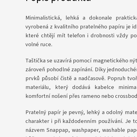
Minimalistická, lehká a dokonale praktic
vyrobená z kvalitního pratelného papíru je 
které chtějí mít telefon i drobnosti vždy po
volné ruce.
Taštička se uzavírá pomocí magnetického nýtk
zároveň pohodlné zapínání. Díky jednoduch
prvků působí čistě a nadčasově. Popruh tvo
materiálu, který dodává kabelce minimali
komfortní nošení přes rameno nebo crossbod
Pratelný papír je pevný, lehký a odolný mater
charakter i při každodenním používání. Je to
názvem Snappap, washpaper, washable pape