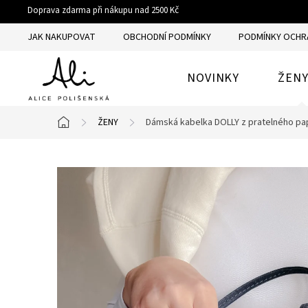
Přejít
Doprava zdarma při nákupu nad 2500 Kč
na
JAK NAKUPOVAT
OBCHODNÍ PODMÍNKY
PODMÍNKY OCHR
obsah
NOVINKY
ŽEN
ŽENY
Dámská kabelka DOLLY z pratelného pa
Domů