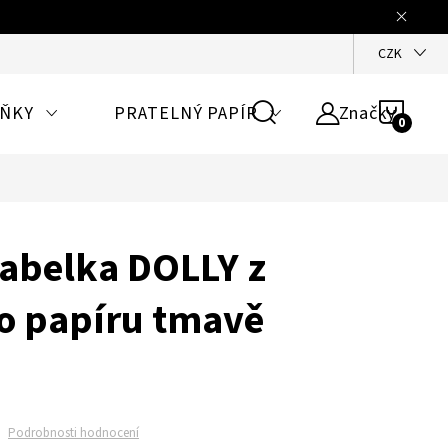
KONTAKTY
NAPIŠTE NÁM
HODNOCENÍ
VZORNÍK BAREV P
CZK
NÁKU
LŇKY
PRATELNÝ PAPÍR
Značky
KOŠÍ
abelka DOLLY z
o papíru tmavě
Podrobnosti hodnocení