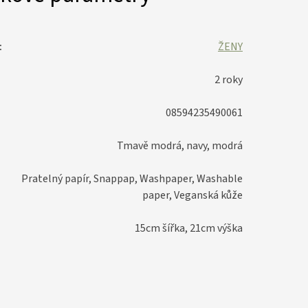
:
ŽENY
2 roky
08594235490061
Tmavě modrá, navy, modrá
Pratelný papír, Snappap, Washpaper, Washable
paper, Veganská kůže
15cm šířka, 21cm výška