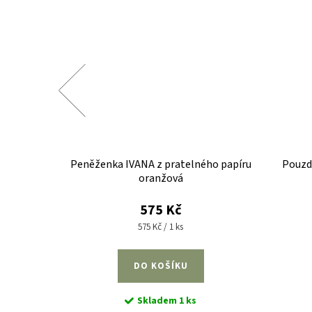
atelného
Peněženka IVANA z pratelného papíru
Pouzdr
tá kůže
oranžová
575 Kč
Měrná
575 Kč / 1 ks
cena:
DO KOŠÍKU
Skladem
1 ks