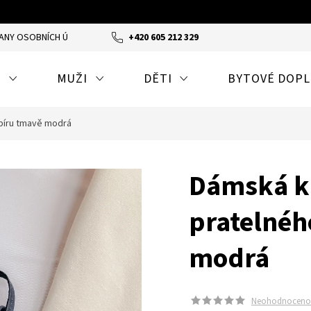
ANY OSOBNÍCH ÚDAJŮ
ODSTOUPENÍ OD SMLOUVY A REKLAMACE
+420 605 212 329
Y
MUŽI
DĚTI
BYTOVÉ DOP
píru tmavě modrá
Dámská k
pratelnéh
modrá
Neohodnoceno