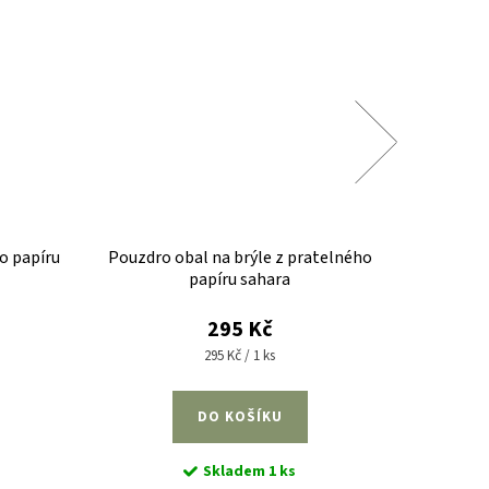
o papíru
Pouzdro obal na brýle z pratelného
Peněženk
papíru sahara
295 Kč
Měrná
295 Kč / 1 ks
cena:
DO KOŠÍKU
Skladem
1 ks