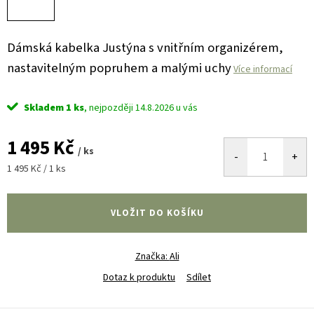
Dámská kabelka Justýna s vnitřním organizérem,
nastavitelným popruhem a malými uchy
Více informací
Skladem
1 ks
14.8.2026
1 495 Kč
/ ks
Měrná
1 495 Kč / 1 ks
cena:
VLOŽIT DO KOŠÍKU
Značka:
Ali
Dotaz k produktu
Sdílet