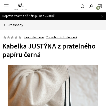
Přejít
N
na
obsah
Doprava zdarma při nákupu nad 2500 Kč
K
Crossbody
Podrobnosti hodnocení
Neohodnoceno
Kabelka JUSTÝNA z pratelného
papíru černá