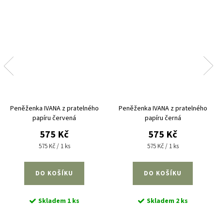
Peněženka IVANA z pratelného
Peněženka IVANA z pratelného
papíru červená
papíru černá
575 Kč
575 Kč
Měrná
Měrná
575 Kč / 1 ks
575 Kč / 1 ks
cena:
cena:
DO KOŠÍKU
DO KOŠÍKU
Skladem
1 ks
Skladem
2 ks