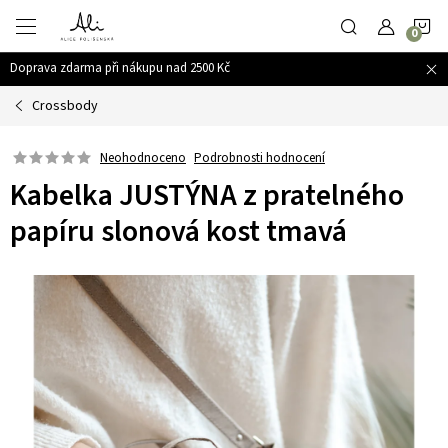
Přejít
N
na
obsah
Doprava zdarma při nákupu nad 2500 Kč
K
Crossbody
Podrobnosti hodnocení
Neohodnoceno
Kabelka JUSTÝNA z pratelného
papíru slonová kost tmavá