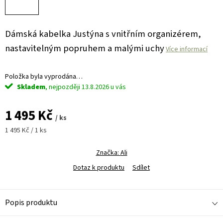
Dámská kabelka Justýna s vnitřním organizérem,
nastavitelným popruhem a malými uchy
Více informací
Položka byla vyprodána…
Skladem
13.8.2026
1 495 Kč
/ ks
Měrná
1 495 Kč / 1 ks
cena:
Značka:
Ali
Dotaz k produktu
Sdílet
Popis produktu