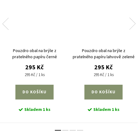
Pouzdro obal na brýle z
Pouzdro obal na brýle z
pratelného papíru černé
pratelného papíru lahvově zelené
295 Kč
295 Kč
Měrná
Měrná
295 Kč / 1 ks
295 Kč / 1 ks
cena:
cena:
DO KOŠÍKU
DO KOŠÍKU
Skladem
1 ks
Skladem
1 ks