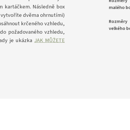
Rozměry
 kartáčkem. Následně box
malého b
 vytvoříte dvěma ohrnutími)
Rozměry
osáhnout krčeného vzhledu,
velkého b
e do požadovaného vzhledu,
Tady je ukázka
JAK MŮŽETE