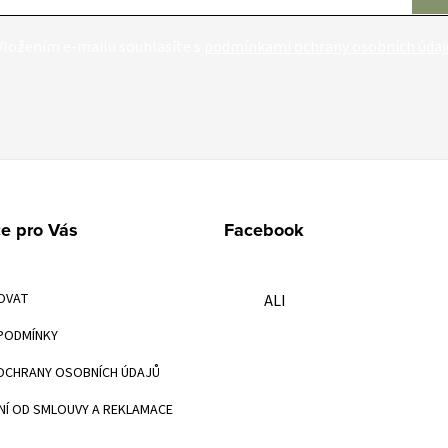
Vložením e-mailu souhlasíte s
podmínkami ochrany osobních údaj
e pro Vás
Facebook
OVAT
ALI
PODMÍNKY
OCHRANY OSOBNÍCH ÚDAJŮ
Í OD SMLOUVY A REKLAMACE