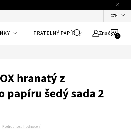
KONTAKTY
NAPIŠTE NÁM
HODNOCENÍ
VZORNÍK BAREV P
CZK
NÁKU
LŇKY
PRATELNÝ PAPÍR
Značky
KOŠÍ
OX hranatý z
o papíru šedý sada 2
Podrobnosti hodnocení