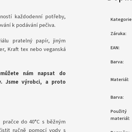
bností každodenní potřeby,
Kategorie
ování k podávání pečiva.
Záruka
:
álu pratelný papír, jiným
EAN
:
r, Kraft tex nebo veganská
Barva
:
, můžete nám napsat do
Materiál
:
. Jsme výrobci, a proto
Barva
:
Použitý
materiál
:
ké pračce do 40°C s běžným
istit ručně pomocí vody s