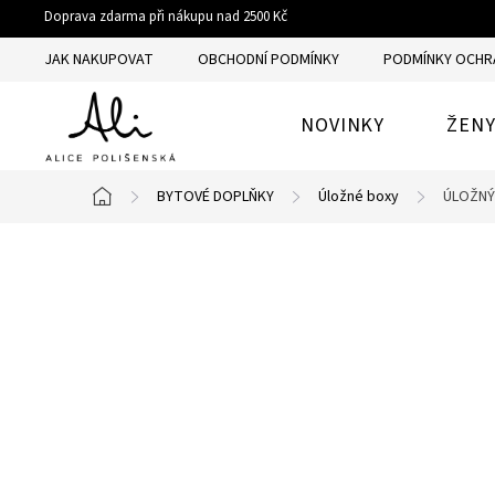
Přejít
Doprava zdarma při nákupu nad 2500 Kč
na
JAK NAKUPOVAT
OBCHODNÍ PODMÍNKY
PODMÍNKY OCHR
obsah
NOVINKY
ŽEN
BYTOVÉ DOPLŇKY
Úložné boxy
ÚLOŽNÝ 
Domů