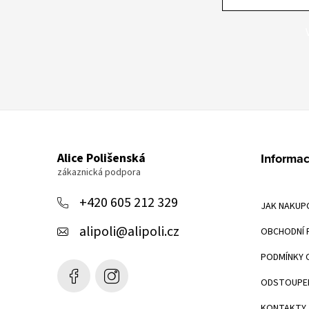
Z
á
Alice Polišenská
Informac
p
a
+420 605 212 329
JAK NAKUP
t
alipoli
@
alipoli.cz
OBCHODNÍ 
í
PODMÍNKY 
ODSTOUPEN
KONTAKTY