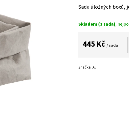
Sada úložných boxů, j
Skladem
(3 sada)
445 Kč
/ sada
Měrná
cena:
Značka:
Ali