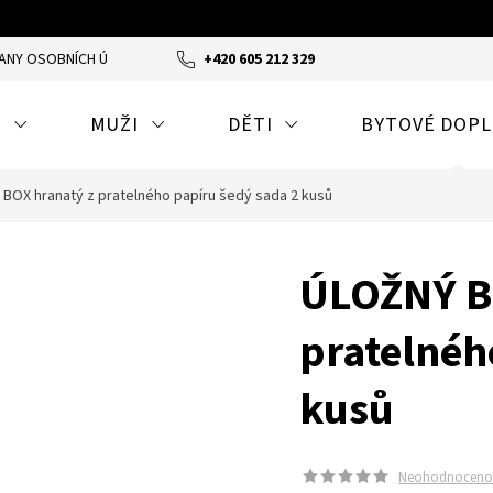
ANY OSOBNÍCH ÚDAJŮ
ODSTOUPENÍ OD SMLOUVY A REKLAMACE
+420 605 212 329
Y
MUŽI
DĚTI
BYTOVÉ DOP
BOX hranatý z pratelného papíru šedý sada 2 kusů
ÚLOŽNÝ B
pratelnéh
kusů
Neohodnoceno