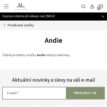
Přejít
N
na
obsah
Doprava zdarma při nákupu nad 2500 Kč
K
Prodávané značky
Andie
Žádné produkty značky
Andie
nebyly nalezeny...
Aktuální novinky a slevy na váš e-mail
E-mail
PŘIHLÁSIT SE
Vložením e-mailu souhlasíte s
podmínkami ochrany osobních údajů